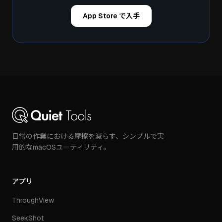
App Store で入手
日常の作業における摩擦を減らす、シンプルで実
用的なmacOSユーティリティ。
アプリ
ThroughView
SeekShot